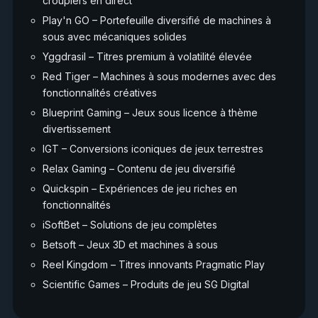
croupiers en direct
Play'n GO – Portefeuille diversifié de machines à
sous avec mécaniques solides
Yggdrasil – Titres premium à volatilité élevée
Red Tiger – Machines à sous modernes avec des
fonctionnalités créatives
Blueprint Gaming – Jeux sous licence à thème
divertissement
IGT – Conversions iconiques de jeux terrestres
Relax Gaming – Contenu de jeu diversifié
Quickspin – Expériences de jeu riches en
fonctionnalités
iSoftBet – Solutions de jeu complètes
Betsoft – Jeux 3D et machines à sous
Reel Kingdom – Titres innovants Pragmatic Play
Scientific Games – Produits de jeu SG Digital