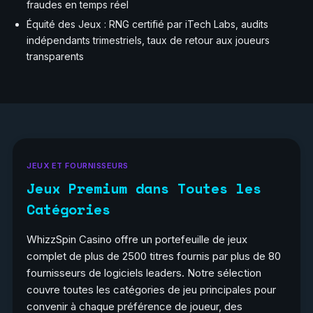
fraudes en temps réel
Équité des Jeux : RNG certifié par iTech Labs, audits
indépendants trimestriels, taux de retour aux joueurs
transparents
JEUX ET FOURNISSEURS
Jeux Premium dans Toutes les
Catégories
WhizzSpin Casino offre un portefeuille de jeux
complet de plus de 2500 titres fournis par plus de 80
fournisseurs de logiciels leaders. Notre sélection
couvre toutes les catégories de jeu principales pour
convenir à chaque préférence de joueur, des