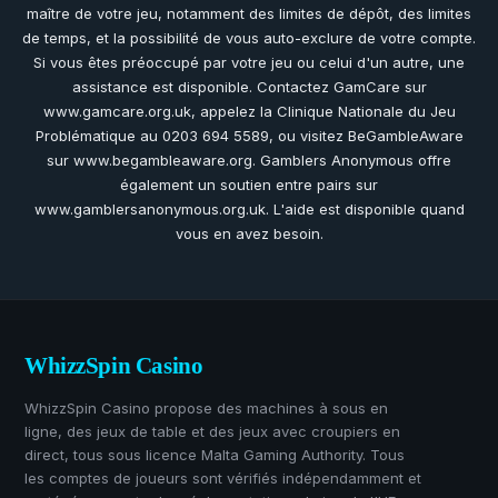
maître de votre jeu, notamment des limites de dépôt, des limites
de temps, et la possibilité de vous auto-exclure de votre compte.
Si vous êtes préoccupé par votre jeu ou celui d'un autre, une
assistance est disponible. Contactez GamCare sur
www.gamcare.org.uk, appelez la Clinique Nationale du Jeu
Problématique au 0203 694 5589, ou visitez BeGambleAware
sur www.begambleaware.org. Gamblers Anonymous offre
également un soutien entre pairs sur
www.gamblersanonymous.org.uk. L'aide est disponible quand
vous en avez besoin.
WhizzSpin Casino
WhizzSpin Casino propose des machines à sous en
ligne, des jeux de table et des jeux avec croupiers en
direct, tous sous licence Malta Gaming Authority. Tous
les comptes de joueurs sont vérifiés indépendamment et