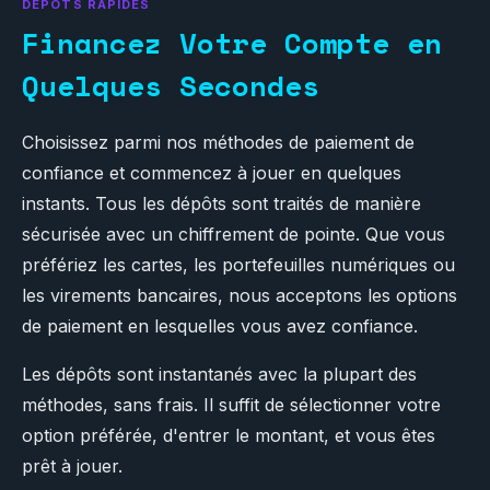
DÉPÔTS RAPIDES
Financez Votre Compte en
Quelques Secondes
Choisissez parmi nos méthodes de paiement de
confiance et commencez à jouer en quelques
instants. Tous les dépôts sont traités de manière
sécurisée avec un chiffrement de pointe. Que vous
préfériez les cartes, les portefeuilles numériques ou
les virements bancaires, nous acceptons les options
de paiement en lesquelles vous avez confiance.
Les dépôts sont instantanés avec la plupart des
méthodes, sans frais. Il suffit de sélectionner votre
option préférée, d'entrer le montant, et vous êtes
prêt à jouer.