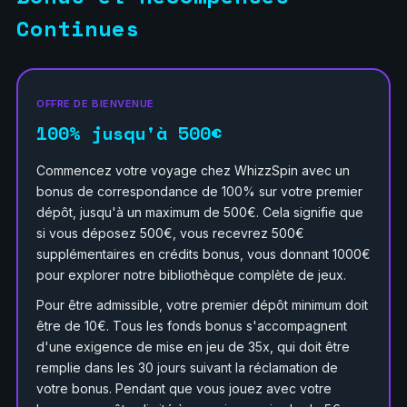
Continues
OFFRE DE BIENVENUE
100% jusqu'à 500€
Commencez votre voyage chez WhizzSpin avec un
bonus de correspondance de 100% sur votre premier
dépôt, jusqu'à un maximum de 500€. Cela signifie que
si vous déposez 500€, vous recevrez 500€
supplémentaires en crédits bonus, vous donnant 1000€
pour explorer notre bibliothèque complète de jeux.
Pour être admissible, votre premier dépôt minimum doit
être de 10€. Tous les fonds bonus s'accompagnent
d'une exigence de mise en jeu de 35x, qui doit être
remplie dans les 30 jours suivant la réclamation de
votre bonus. Pendant que vous jouez avec votre