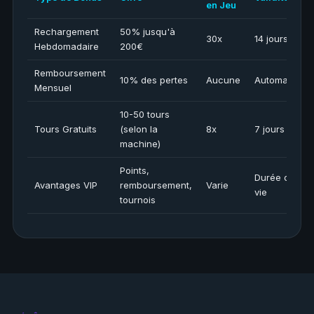
en Jeu
Rechargement
50% jusqu'à
30x
14 jours
Hebdomadaire
200€
Remboursement
10% des pertes
Aucune
Automatique
Mensuel
10-50 tours
Tours Gratuits
(selon la
8x
7 jours
machine)
Points,
Durée de
Avantages VIP
remboursement,
Varie
vie
tournois