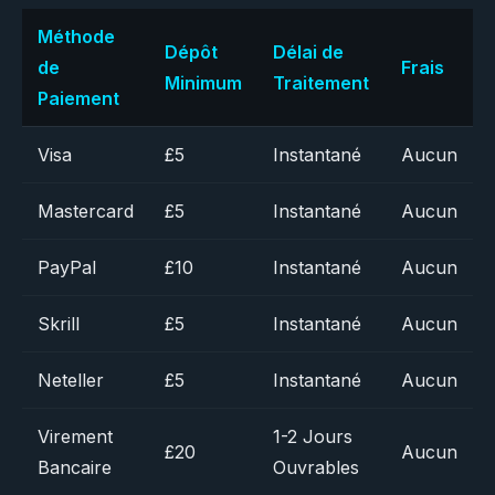
Méthode
Dépôt
Délai de
de
Frais
Minimum
Traitement
Paiement
Visa
£5
Instantané
Aucun
Mastercard
£5
Instantané
Aucun
PayPal
£10
Instantané
Aucun
Skrill
£5
Instantané
Aucun
Neteller
£5
Instantané
Aucun
Virement
1-2 Jours
£20
Aucun
Bancaire
Ouvrables