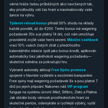
věrné hráče řadou průběžných akcí navržených tak,
aby prodloužily váš čas hraní a maximalizovaly vaše
šance na výhru.
Týdenní reload bonus
přináší 50% shodu na vklady
každé pondělí, až do €200. Tento bonus má wagering
požadavek 30x a je platný 14 dní, což vám umožňuje
pravidelně zvýšit vaše herní sezení.
Měsíční cashback
vrací 10% vašich čistých ztrát z předchozího
kalendářního měsíce zpět jako bonus kredit, aplikován
automaticky bez jakéhokoli wagering požadavku—
skutečná odměna za pokračující hru.
Vybrané automaty aktivují
Free Spins promoce
spojené s hlavními vydáními a sezónními kampaněmi.
Free spiny mají wagering požadavek 8x a jsou platné 7
dnů po jejich připsání. Nakonec náš
VIP program
funguje na systému úrovní: Měď, Stříbro, Zlato a Platina.
Jak sbíráte body věrnosti prostřednictvím hraní za
skutečné peníze, odemykáte si rychlejší výběry, vyšší