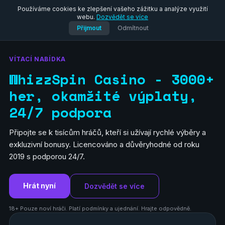
Používáme cookies ke zlepšení vašeho zážitku a analýze využití
WhizzSpin Casino
CS
Hrát
▾
webu.
Dozvědět se více
Přijmout
Odmítnout
VÍTACÍ NABÍDKA
WhizzSpin Casino - 3000+
her, okamžité výplaty,
24/7 podpora
Připojte se k tisícům hráčů, kteří si užívají rychlé výběry a
exkluzivní bonusy. Licencováno a důvěryhodné od roku
2019 s podporou 24/7.
Hrát nyní
Dozvědět se více
18+ Pouze noví hráči. Platí podmínky a ujednání. Hrajte odpovědně.