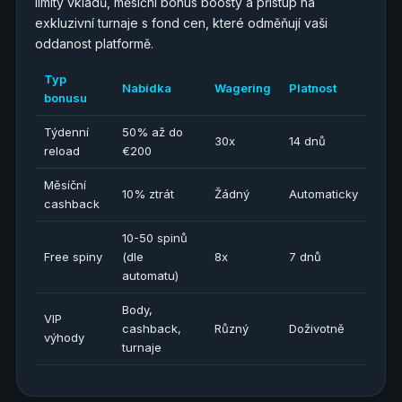
limity vkladů, měsíční bonus boosty a přístup na
exkluzivní turnaje s fond cen, které odměňují vaši
oddanost platformě.
Typ
Nabídka
Wagering
Platnost
bonusu
Týdenní
50% až do
30x
14 dnů
reload
€200
Měsíční
10% ztrát
Žádný
Automaticky
cashback
10-50 spinů
Free spiny
(dle
8x
7 dnů
automatu)
Body,
VIP
cashback,
Různý
Doživotně
výhody
turnaje