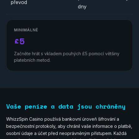
převod
dny
MINIMÁLNĚ
£5
Začněte hrát s vkladem pouhých £5 pomocí většiny
platebních metod.
Vaše peníze a data jsou chráněny
WhizzSpin Casino používá bankovní úroveň šifrování a
bezpečnostní protokoly, aby chránil vaše informace o platbě,
osobní údaje a účet před neoprávněným přístupem. Každá