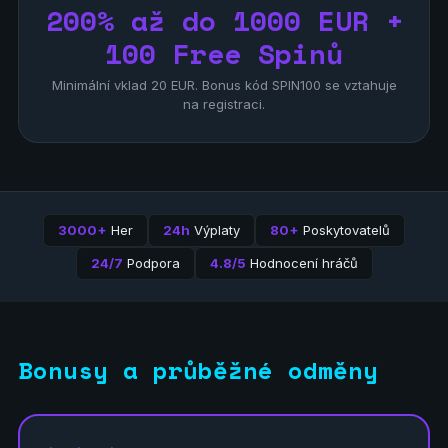
200% až do 1000 EUR +
100 Free Spinů
Minimální vklad 20 EUR. Bonus kód SPIN100 se vztahuje
na registraci.
3000+
Her
24h
Výplaty
80+
Poskytovatelů
24/7
Podpora
4.8/5
Hodnocení hráčů
Bonusy a průběžné odměny