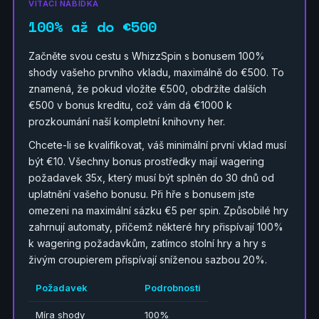
VÍTACÍ NABÍDKA
100% až do €500
Začněte svou cestu s WhizzSpin s bonusem 100%
shody vašeho prvního vkladu, maximálně do €500. To
znamená, že pokud vložíte €500, obdržíte dalších
€500 v bonus kreditu, což vám dá €1000 k
prozkoumání naší kompletní knihovny her.
Chcete-li se kvalifikovat, váš minimální první vklad musí
být €10. Všechny bonus prostředky mají wagering
požadavek 35x, který musí být splněn do 30 dnů od
uplatnění vašeho bonusu. Při hře s bonusem jste
omezeni na maximální sázku €5 per spin. Způsobilé hry
zahrnují automaty, přičemž některé hry přispívají 100%
k wagering požadavkům, zatímco stolní hry a hry s
živým croupierem přispívají sníženou sazbou 20%.
Požadavek
Podrobnosti
Míra shody
100%