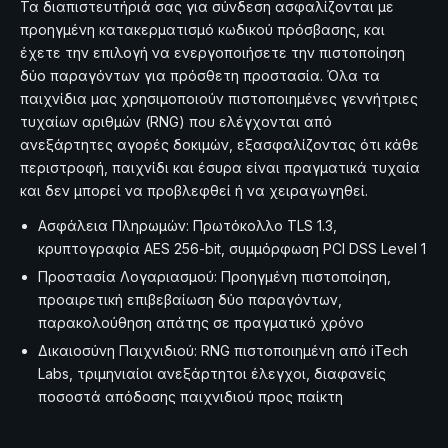
Τα διαπιστευτήριά σας για σύνδεση ασφαλίζονται με
προηγμένη κατακερματισμό κωδικού πρόσβασης, και
έχετε την επιλογή να ενεργοποιήσετε την πιστοποίηση
δύο παραγόντων για πρόσθετη προστασία. Όλα τα
παιχνίδια μας χρησιμοποιούν πιστοποιημένες γεννήτριες
τυχαίων αριθμών (RNG) που ελέγχονται από
ανεξάρτητες αγορές δοκιμών, εξασφαλίζοντας ότι κάθε
περιστροφή, παιχνίδι και έσυρα είναι πραγματικά τυχαία
και δεν μπορεί να προβλεφθεί ή να χειραγωγηθεί.
Ασφάλεια Πληρωμών: Πρωτόκολλο TLS 1.3,
κρυπτογραφία AES 256-bit, συμμόρφωση PCI DSS Level 1
Προστασία Λογαριασμού: Προηγμένη πιστοποίηση,
προαιρετική επιβεβαίωση δύο παραγόντων,
παρακολούθηση απάτης σε πραγματικό χρόνο
Δικαιοσύνη Παιχνιδιού: RNG πιστοποιημένη από iTech
Labs, τριμηνιαίοι ανεξάρτητοι έλεγχοι, διαφανείς
ποσοστά απόδοσης παιχνιδιού προς παίκτη