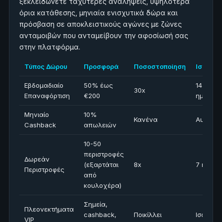
ξεκλειδώνετε ταχύτερες αναλήψεις, υψηλότερα
όρια κατάθεσης, μηνιαία ενισχυτικά δώρα και
πρόσβαση σε αποκλειστικούς αγώνες με ζώνες
ανταμοιβών που ανταμείβουν την αφοσίωσή σας
στην πλατφόρμα.
Τύπος Δώρου
Προσφορά
Ποσοστοποίηση
Ισχύς
Εβδομαδιαίο
50% έως
14
30x
Επαναφόρτιση
€200
ημέρες
Μηνιαίο
10%
Κανένα
Αυτόμα
Cashback
απωλειών
10-50
περιστροφές
Δωρεάν
(εξαρτάται
8x
7 ημέρε
Περιστροφές
από
κουλοχέρα)
Σημεία,
Πλεονεκτήματα
cashback,
Ποικίλλει
Ισόβια
VIP