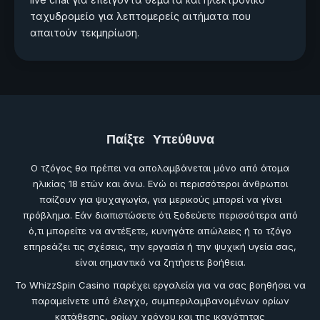
ταχυδρομείο για λεπτομερείς αιτήματα που
απαιτούν τεκμηρίωση.
Παίξτε Υπεύθυνα
Ο τζόγος θα πρέπει να απολαμβάνεται μόνο από άτομα
ηλικίας 18 ετών και άνω. Ενώ οι περισσότεροι άνθρωποι
παίζουν για ψυχαγωγία, για μερικούς μπορεί να γίνει
πρόβλημα. Εάν διαπιστώσετε ότι ξοδεύετε περισσότερα από
ό,τι μπορείτε να αντέξετε, κυνηγάτε απώλειες ή το τζόγο
επηρεάζει τις σχέσεις, την εργασία ή την ψυχική υγεία σας,
είναι σημαντικό να ζητήσετε βοήθεια.
Το WhizzSpin Casino παρέχει εργαλεία για να σας βοηθήσει να
παραμείνετε υπό έλεγχο, συμπεριλαμβανομένων ορίων
κατάθεσης, ορίων χρόνου και της ικανότητας