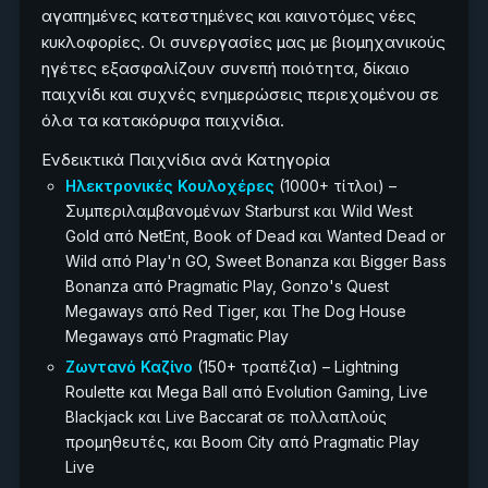
αγαπημένες κατεστημένες και καινοτόμες νέες
κυκλοφορίες. Οι συνεργασίες μας με βιομηχανικούς
ηγέτες εξασφαλίζουν συνεπή ποιότητα, δίκαιο
παιχνίδι και συχνές ενημερώσεις περιεχομένου σε
όλα τα κατακόρυφα παιχνίδια.
Ενδεικτικά Παιχνίδια ανά Κατηγορία
Ηλεκτρονικές Κουλοχέρες
(1000+ τίτλοι) –
Συμπεριλαμβανομένων Starburst και Wild West
Gold από NetEnt, Book of Dead και Wanted Dead or
Wild από Play'n GO, Sweet Bonanza και Bigger Bass
Bonanza από Pragmatic Play, Gonzo's Quest
Megaways από Red Tiger, και The Dog House
Megaways από Pragmatic Play
Ζωντανό Καζίνο
(150+ τραπέζια) – Lightning
Roulette και Mega Ball από Evolution Gaming, Live
Blackjack και Live Baccarat σε πολλαπλούς
προμηθευτές, και Boom City από Pragmatic Play
Live