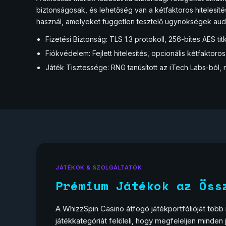
biztonságosak, és lehetőség van a kétfaktoros hitelesí
használ, amelyeket független tesztelő ügynökségek audi
Fizetési Biztonság: TLS 1.3 protokoll, 256-bites AES ti
Fiókvédelem: Fejlett hitelesítés, opcionális kétfaktor
Játék Tisztessége: RNG tanúsított az iTech Labs-ból,
JÁTÉKOK & SZOLGÁLTATÓK
Prémium Játékok az Öss
A WhizzSpin Casino átfogó játékportfólióját több 
játékkategóriát felöleli, hogy megfeleljen minde