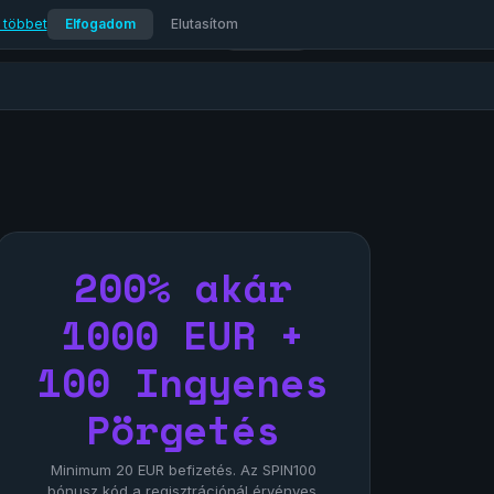
 többet
Elfogadom
Elutasítom
HU
Belépés
Játssz
▾
200% akár
1000 EUR +
100 Ingyenes
Pörgetés
Minimum 20 EUR befizetés. Az SPIN100
bónusz kód a regisztrációnál érvényes.