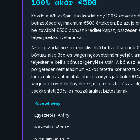
100% akár €500
Kezdd a WhizzSpin utazásodat egy 100% egyeztetés
befizetésedre, maximum €500 értékben. Ez azt jelen
be, további €500 bónusz kreditet kapsz, összesen 
teljes játékkönyvtárunkat.
Az eligazodáshoz a minimális első befizetésednek €1
bónusz alap 35x-es wageringkövetelménnyel jár, am
teljesítenie kell a bónusz igénylése után. A bónusz l
pörgetésenként maximum €5-ös tétetre korlátozzuk.
tartoznak az automaták, ahol bizonyos játékok 100
wageringkövetelményekhez, míg az asztali és az él
csökkentett 20%-os hozzájárulást biztosítanak.
Követelmény
Egyeztetési Arány
Maximális Bónusz
Minimális Befizetés