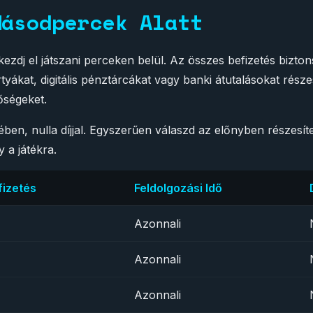
Másodpercek Alatt
kezdj el játszani perceken belül. Az összes befizetés bizto
ártyákat, digitális pénztárcákat vagy banki átutalásokat része
őségeket.
ben, nulla díjjal. Egyszerűen válaszd az előnyben részesíte
 a játékra.
fizetés
Feldolgozási Idő
Azonnali
Azonnali
Azonnali