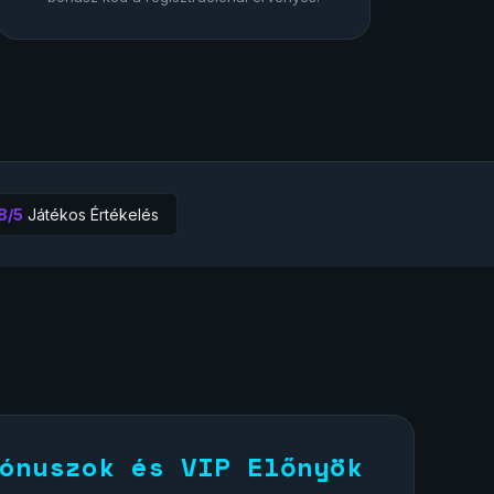
8/5
Játékos Értékelés
ónuszok és VIP Előnyök