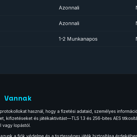
Azonnali
Azonnali
1-2 Munkanapos
 Vannak
 protokollokat használ, hogy a fizetési adataid, személyes informáci
kifizetéseket és játékaktivitást—TLS 1.3 és 256-bites AES titkosítá
l vagy lopástól.
lmazunk a fiók védelme és a tisztességes játék biztosítása érdekében